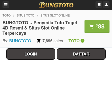
TOTO
SITUS TOTO
SITUS SLOT ONLINE
BUNGTOTO ~ Penyedia Toto Togel
88
$
4D Resmi & Situs Slot Online
Terpercaya
By:
BUNGTOTO
7,896
sales
TOTO
LOGIN
DAFTAR