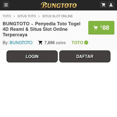
TOTO
SITUS TOTO
SITUS SLOT ONLINE
BUNGTOTO ~ Penyedia Toto Togel
88
$
4D Resmi & Situs Slot Online
Terpercaya
By:
BUNGTOTO
7,896
sales
TOTO
LOGIN
DAFTAR