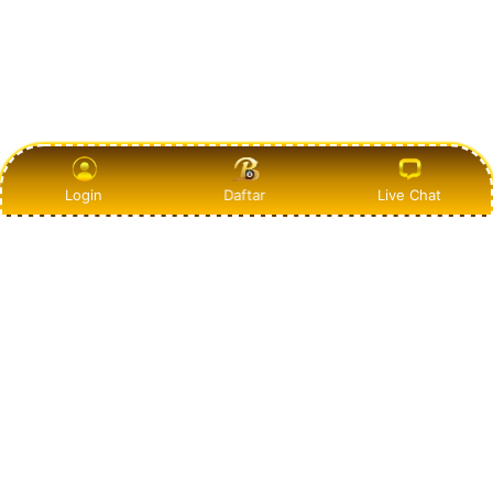
Login
Daftar
Live Chat
Item Details