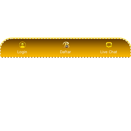
Login
Daftar
Live Chat
Item Details