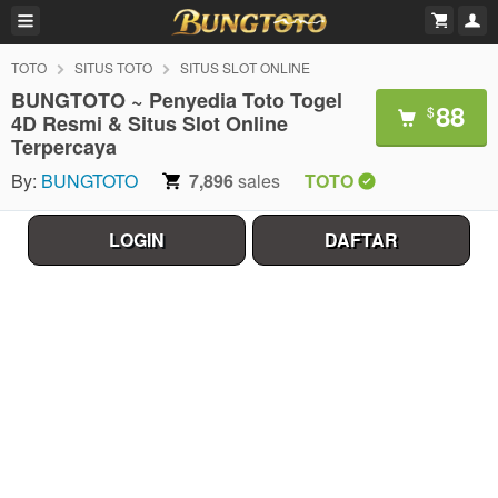
TOTO
SITUS TOTO
SITUS SLOT ONLINE
BUNGTOTO ~ Penyedia Toto Togel
88
$
4D Resmi & Situs Slot Online
Terpercaya
By:
BUNGTOTO
7,896
sales
TOTO
LOGIN
DAFTAR