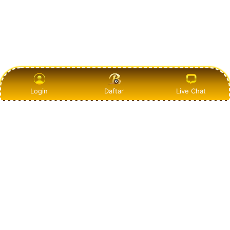
Login
Daftar
Live Chat
Item Details