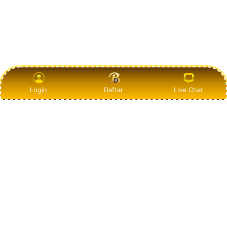
Login
Daftar
Live Chat
Item Details