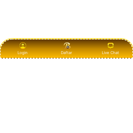
Login
Daftar
Live Chat
Item Details