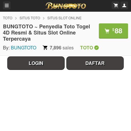
TOTO
SITUS TOTO
SITUS SLOT ONLINE
BUNGTOTO ~ Penyedia Toto Togel
88
$
4D Resmi & Situs Slot Online
Terpercaya
By:
BUNGTOTO
7,896
sales
TOTO
LOGIN
DAFTAR