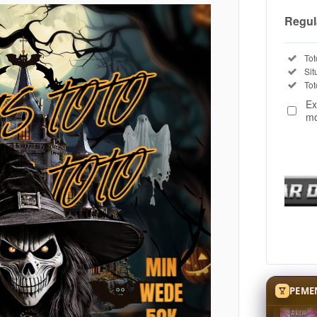
Regul
Regu
Inc
Tot
Inc
Bung
Sit
Inc
To
4d re
sejak
Ex
semu
mo
pela
Bung
kend
View
license
details
PEME