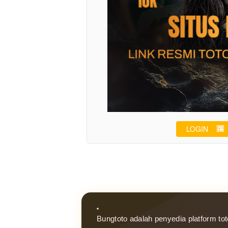
LOGIN
Bungtoto adalah penyedia platform tot