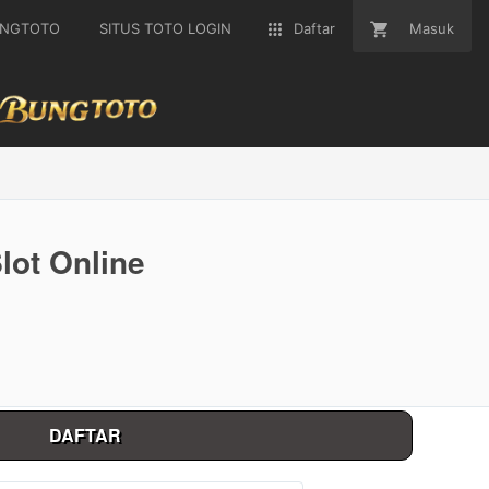
NGTOTO
SITUS TOTO LOGIN
Daftar
Masuk
lot Online
DAFTAR