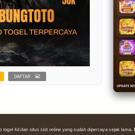
DAFTAR
UPDATE W
o togel 4d dan situs slot online yang sudah dipercaya sejak lama