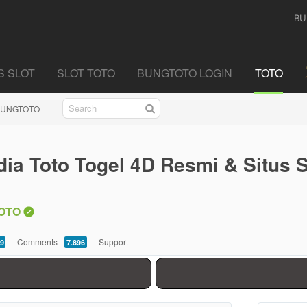
BU
S SLOT
SLOT TOTO
BUNGTOTO LOGIN
TOTO
Search
BUNGTOTO
 Toto Togel 4D Resmi & Situs S
OTO
Comments
Support
9
7.896